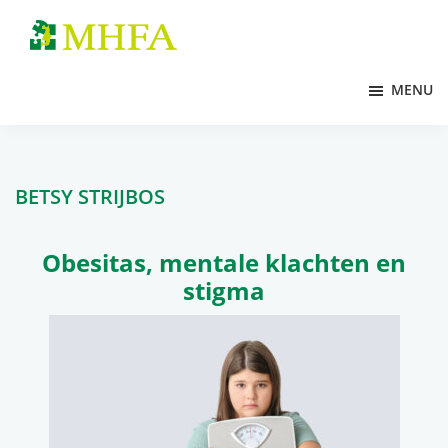
Door
Spring
naar
naar
MHFA
de
de
MENU
hoofd
voettekst
inhoud
BETSY STRIJBOS
Obesitas, mentale klachten en
stigma