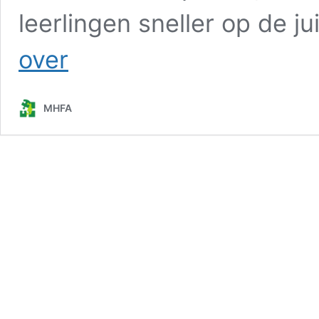
leerlingen sneller op de j
“Een
over
leerling
laat
niet
MHFA
zomaar
negatief
gedrag
zien”