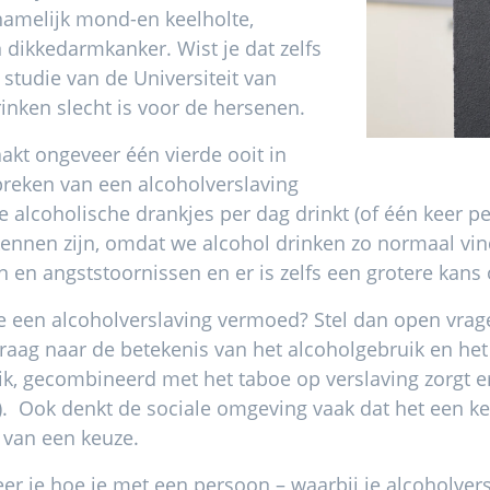
 namelijk mond-en keelholte,
n dikkedarmkanker. Wist je dat zelfs
n studie van de Universiteit van
rinken slecht is voor de hersenen.
akt ongeveer één vierde ooit in
reken van een alcoholverslaving
alcoholische drankjes per dag drinkt (of één keer p
rkennen zijn, omdat we alcohol drinken zo normaal vi
 en angststoornissen en er is zelfs een grotere kans
 je een alcoholverslaving vermoed? Stel dan open vra
 vraag naar de betekenis van het alcoholgebruik en het
uik, gecombineerd met het taboe op verslaving zorgt 
). Ook denkt de sociale omgeving vaak dat het een keu
 van een keuze.
eer je hoe je met een persoon – waarbij je alcoholve