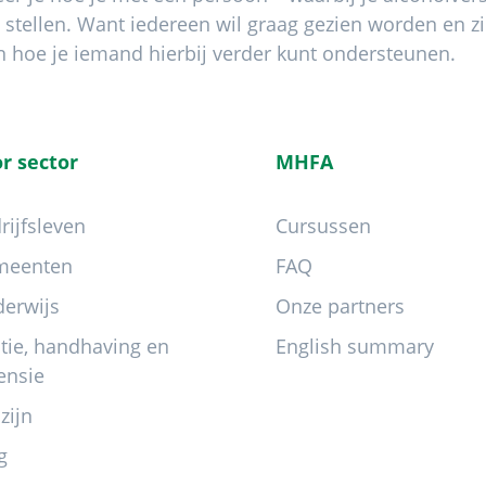
 stellen. Want iedereen wil graag gezien worden en z
n hoe je iemand hierbij verder kunt ondersteunen.
r sector
MHFA
rijfsleven
Cursussen
meenten
FAQ
erwijs
Onze partners
itie, handhaving en
English summary
ensie
zijn
g