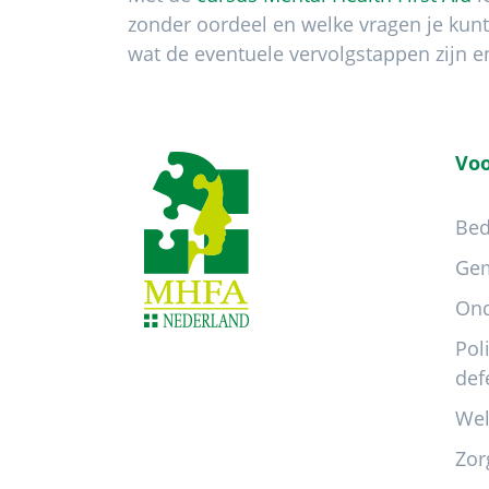
zonder oordeel en welke vragen je kunt
wat de eventuele vervolgstappen zijn e
Footer
Voo
Bed
Ge
Ond
Pol
def
Wel
Zor