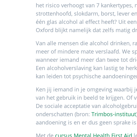
het risico verhoogt van 7 kankertypes,
strottenhoofd, slokdarm, borst, lever e
één glas alcohol al effect heeft? Uit ee
Oxford blijkt namelijk dat zelfs matig d
Van alle mensen die alcohol drinken, ra
meer of mindere mate verslaafd. We sp
wanneer iemand meer dan twee tot drie 
Een alcoholverslaving kan lastig te he
kan leiden tot psychische aandoeningen
Ken jij iemand in je omgeving waarbij
van het gebruik in beeld te krijgen. Of
De sociale acceptatie van alcoholgebr
onderschatten (bron:
Trimbos-instituut
aandoening is en er dus geen sprake is
Met de
cursus Mental Health First Aid
l