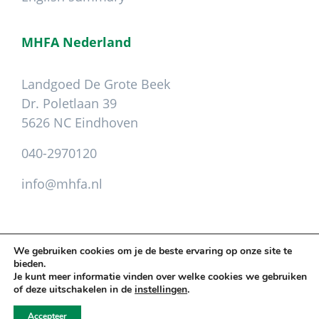
MHFA Nederland
Landgoed De Grote Beek
Dr. Poletlaan 39
5626 NC Eindhoven
040-2970120
info@mhfa.nl
We gebruiken cookies om je de beste ervaring op onze site te
bieden.
Copyright © 2026 Mental Health First Aid ·
Je kunt meer informatie vinden over welke cookies we gebruiken
Leveringsvoorwaarden
.
Privacy
.
Colofon
of deze uitschakelen in de
instellingen
.
Cookie instellingen aanpassen
Accepteer