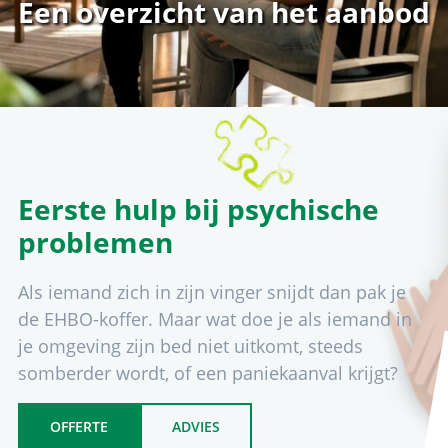
Een overzicht van het aanbod
Eerste hulp bij psychische
problemen
Als iemand zich in zijn vinger snijdt dan pak je
de EHBO-koffer. Maar wat doe je als iemand in
je omgeving zijn bed niet uitkomt, steeds
somberder wordt, of een paniekaanval krijgt?
OFFERTE
ADVIES