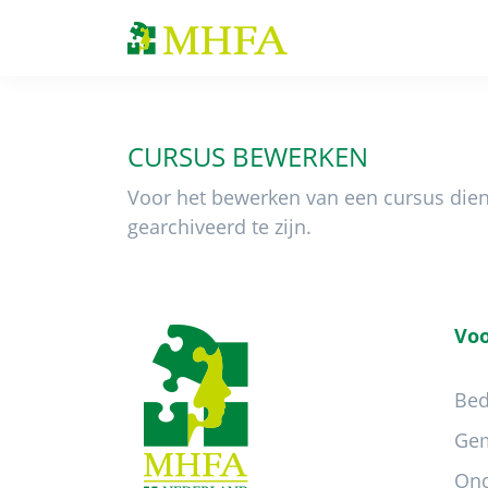
Spring
Door
Spring
naar
naar
naar
MHFA
de
de
de
hoofdnavigatie
hoofd
voettekst
inhoud
CURSUS BEWERKEN
Voor het bewerken van een cursus dien j
gearchiveerd te zijn.
Footer
Voo
Bed
Ge
Ond