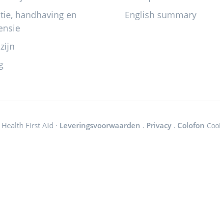
itie, handhaving en
English summary
ensie
zijn
g
Health First Aid ·
Leveringsvoorwaarden
.
Privacy
.
Colofon
Coo