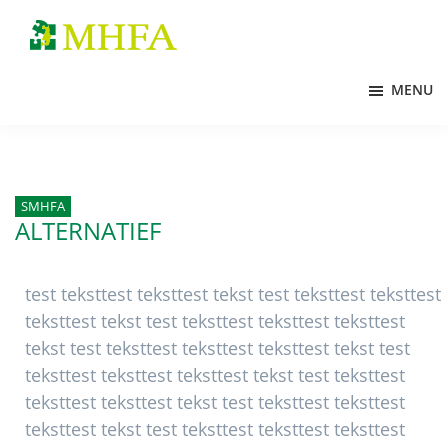
Door
Spring
Spring
naar
naar
naar
MHFA
de
de
de
MENU
hoofd
eerste
voettekst
inhoud
sidebar
SMHFA
ALTERNATIEF
test teksttest teksttest tekst test teksttest teksttest
teksttest tekst test teksttest teksttest teksttest
tekst test teksttest teksttest teksttest tekst test
teksttest teksttest teksttest tekst test teksttest
teksttest teksttest tekst test teksttest teksttest
teksttest tekst test teksttest teksttest teksttest