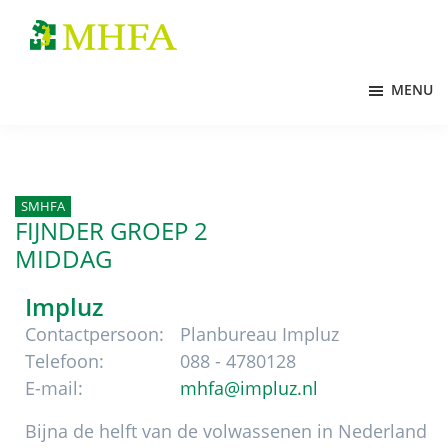
Door
Spring
Spring
naar
naar
naar
MHFA
de
de
de
MENU
hoofd
eerste
voettekst
inhoud
sidebar
SMHFA
FIJNDER GROEP 2
MIDDAG
Impluz
Contactpersoon:
Planbureau Impluz
Telefoon:
088 - 4780128
E-mail:
mhfa@impluz.nl
Bijna de helft van de volwassenen in Nederland