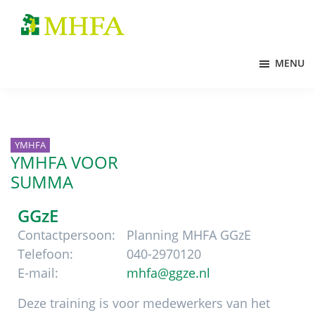
Door
Spring
Spring
naar
naar
naar
MHFA
de
de
de
MENU
hoofd
eerste
voettekst
inhoud
sidebar
YMHFA
YMHFA VOOR
SUMMA
GGzE
Contactpersoon:
Planning MHFA GGzE
Telefoon:
040-2970120
E-mail:
mhfa@ggze.nl
Deze training is voor medewerkers van het