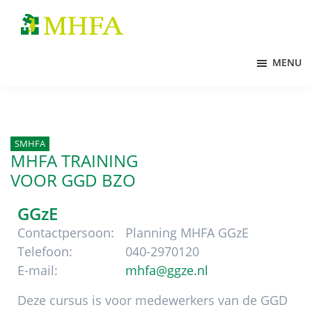
Door
Spring
Spring
naar
naar
naar
MHFA
de
de
de
MENU
hoofd
eerste
voettekst
inhoud
sidebar
SMHFA
MHFA TRAINING
VOOR GGD BZO
GGzE
Contactpersoon:
Planning MHFA GGzE
Telefoon:
040-2970120
E-mail:
mhfa@ggze.nl
Deze cursus is voor medewerkers van de GGD