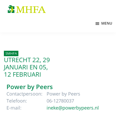
Door
Spring
Spring
naar
naar
naar
MHFA
de
de
de
MENU
hoofd
eerste
voettekst
inhoud
sidebar
SMHFA
UTRECHT 22, 29
JANUARI
EN 05,
12 FEBRUARI
Power by Peers
Contactpersoon:
Power by Peers
Telefoon:
06-12780037
E-mail:
ineke@powerbypeers.nl