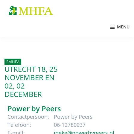
Door
Spring
Spring
naar
naar
naar
MHFA
de
de
de
MENU
hoofd
eerste
voettekst
inhoud
sidebar
SMHFA
UTRECHT 18, 25
NOVEMBER
EN
02, 02
DECEMBER
Power by Peers
Contactpersoon:
Power by Peers
Telefoon:
06-12780037
E-mail:
ineke@powerbypeers.nl