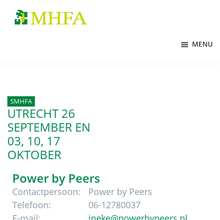
Door
Spring
Spring
naar
naar
naar
MHFA
de
de
de
MENU
hoofd
eerste
voettekst
inhoud
sidebar
SMHFA
UTRECHT 26
SEPTEMBER
EN
03, 10, 17
OKTOBER
Power by Peers
Contactpersoon:
Power by Peers
Telefoon:
06-12780037
E-mail:
ineke@powerbypeers.nl