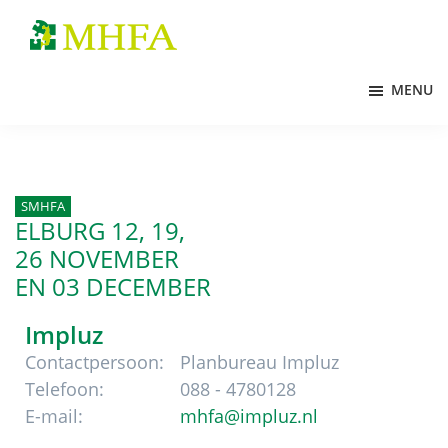
Door
Spring
Spring
naar
naar
naar
MHFA
de
de
de
MENU
hoofd
eerste
voettekst
inhoud
sidebar
SMHFA
ELBURG 12, 19,
26
NOVEMBER
EN 03 DECEMBER
Impluz
Contactpersoon:
Planbureau Impluz
Telefoon:
088 - 4780128
E-mail:
mhfa@impluz.nl