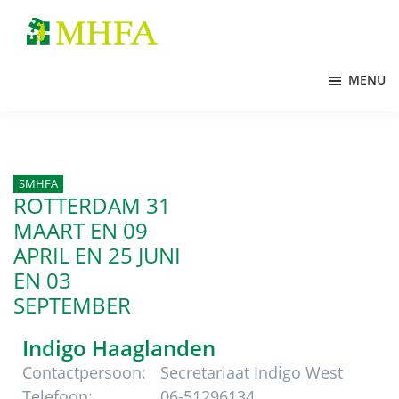
Door
Spring
Spring
naar
naar
naar
MHFA
de
de
de
MENU
hoofd
eerste
voettekst
inhoud
sidebar
SMHFA
ROTTERDAM 31
MAART
EN 09
APRIL
EN 25
JUNI
EN 03
SEPTEMBER
Indigo Haaglanden
Contactpersoon:
Secretariaat Indigo West
Telefoon:
06-51296134