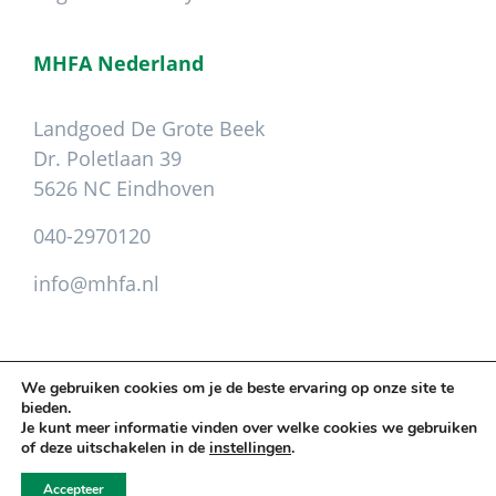
MHFA Nederland
Landgoed De Grote Beek
Dr. Poletlaan 39
5626 NC Eindhoven
040-2970120
info@mhfa.nl
We gebruiken cookies om je de beste ervaring op onze site te
bieden.
Copyright © 2026 Mental Health First Aid ·
Je kunt meer informatie vinden over welke cookies we gebruiken
Leveringsvoorwaarden
.
Privacy
.
Colofon
of deze uitschakelen in de
instellingen
.
Cookie instellingen aanpassen
Accepteer