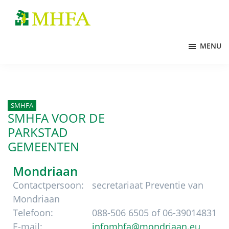
Door
Spring
Spring
naar
naar
naar
MHFA
de
de
de
MENU
hoofd
eerste
voettekst
inhoud
sidebar
SMHFA
SMHFA VOOR DE
PARKSTAD
GEMEENTEN
Mondriaan
Contactpersoon:
secretariaat Preventie van
Mondriaan
Telefoon:
088-506 6505 of 06-39014831
E-mail:
infomhfa@mondriaan.eu