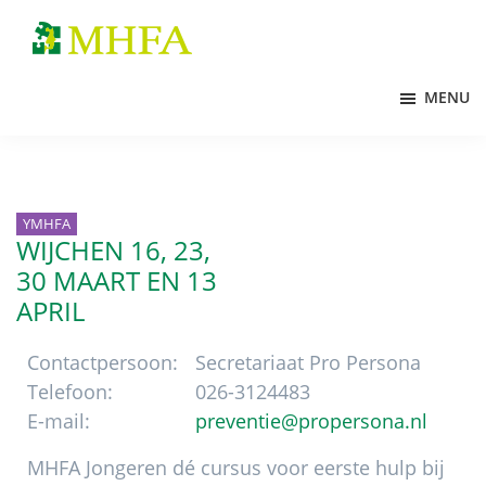
Door
Spring
Spring
naar
naar
naar
MHFA
de
de
de
MENU
hoofd
eerste
voettekst
inhoud
sidebar
YMHFA
WIJCHEN 16, 23,
30
MAART
EN 13
APRIL
Contactpersoon:
Secretariaat Pro Persona
Telefoon:
026-3124483
E-mail:
preventie@propersona.nl
MHFA Jongeren dé cursus voor eerste hulp bij