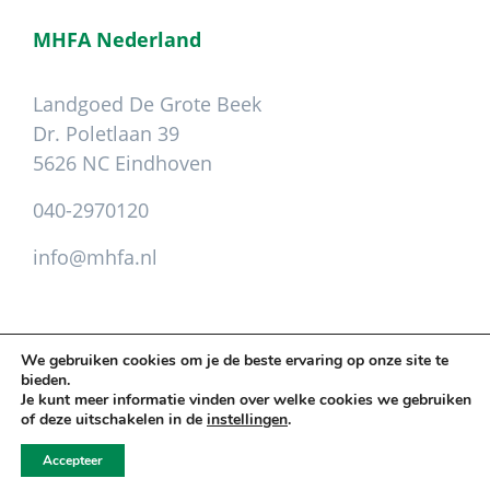
MHFA Nederland
Landgoed De Grote Beek
Dr. Poletlaan 39
5626 NC Eindhoven
040-2970120
info@mhfa.nl
We gebruiken cookies om je de beste ervaring op onze site te
bieden.
Copyright © 2026 Mental Health First Aid ·
Je kunt meer informatie vinden over welke cookies we gebruiken
Leveringsvoorwaarden
.
Privacy
.
Colofon
of deze uitschakelen in de
instellingen
.
Cookie instellingen aanpassen
Accepteer