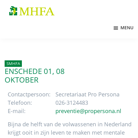
Door
Spring
Spring
naar
naar
naar
MHFA
de
de
de
MENU
hoofd
eerste
voettekst
inhoud
sidebar
SMHFA
ENSCHEDE 01, 08
OKTOBER
Contactpersoon:
Secretariaat Pro Persona
Telefoon:
026-3124483
E-mail:
preventie@propersona.nl
Bijna de helft van de volwassenen in Nederland
krijgt ooit in zijn leven te maken met mentale