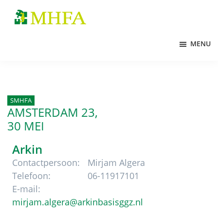
Door
Spring
Spring
naar
naar
naar
MHFA
de
de
de
MENU
hoofd
eerste
voettekst
inhoud
sidebar
SMHFA
AMSTERDAM 23,
30 MEI
Arkin
Contactpersoon:
Mirjam Algera
Telefoon:
06-11917101
E-mail:
mirjam.algera@arkinbasisggz.nl