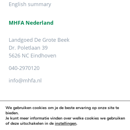
English summary
MHFA Nederland
Landgoed De Grote Beek
Dr. Poletlaan 39
5626 NC Eindhoven
040-2970120
info@mhfa.nl
We gebruiken cookies om je de beste ervaring op onze site te
bieden.
Copyright © 2026 Mental Health First Aid ·
Je kunt meer informatie vinden over welke cookies we gebruiken
Leveringsvoorwaarden
.
Privacy
.
Colofon
of deze uitschakelen in de
instellingen
.
Cookie instellingen aanpassen