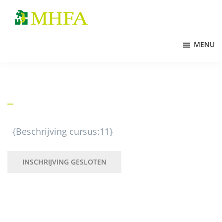
Door
Spring
Spring
naar
naar
naar
MHFA
de
de
de
MENU
hoofd
eerste
voettekst
inhoud
sidebar
{Beschrijving cursus:11}
INSCHRIJVING GESLOTEN
Primaire
Sidebar