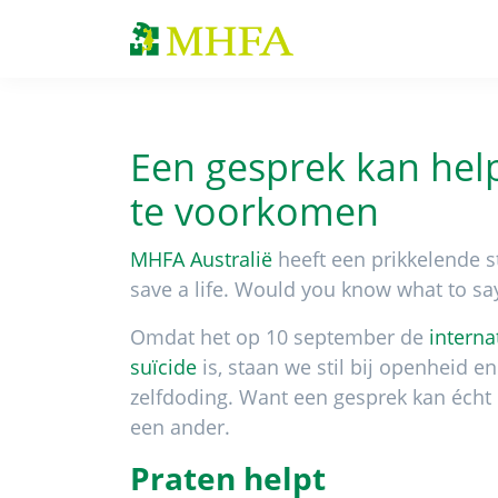
Spring
Door
Spring
naar
naar
naar
MHFA
de
de
de
hoofdnavigatie
hoofd
voettekst
inhoud
Een gesprek kan hel
te voorkomen
MHFA Australië
heeft een prikkelende s
save a life. Would you know what to say
Omdat het op 10 september de
interna
suïcide
is, staan we stil bij openheid e
zelfdoding. Want een gesprek kan écht 
een ander.
Praten helpt