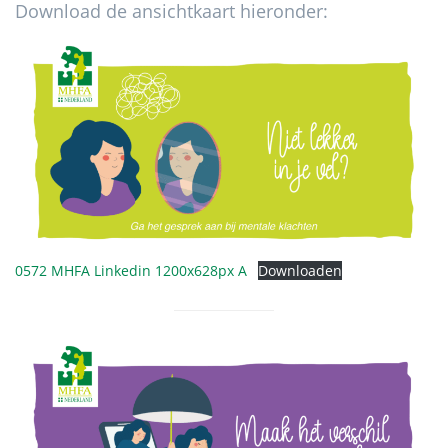
Download de ansichtkaart hieronder:
0572 MHFA Linkedin 1200x628px A
Downloaden