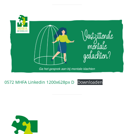
0572 MHFA Linkedin 1200x628px D
Downloaden
Footer