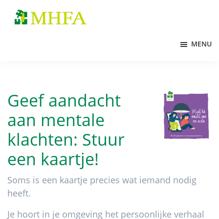
Door
Spring
naar
naar
MHFA
de
de
MENU
hoofd
voettekst
inhoud
Geef aandacht
aan mentale
klachten: Stuur
een kaartje!
Soms is een kaartje precies wat iemand nodig
heeft.
Je hoort in je omgeving het persoonlijke verhaal