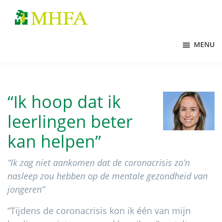
Door
Spring
naar
naar
MHFA
de
de
MENU
hoofd
voettekst
inhoud
“Ik hoop dat ik
leerlingen beter
kan helpen”
“Ik zag niet aankomen dat de coronacrisis zo’n
nasleep zou hebben op de mentale gezondheid van
jongeren”
“Tijdens de coronacrisis kon ik één van mijn