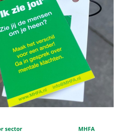
r sector
MHFA