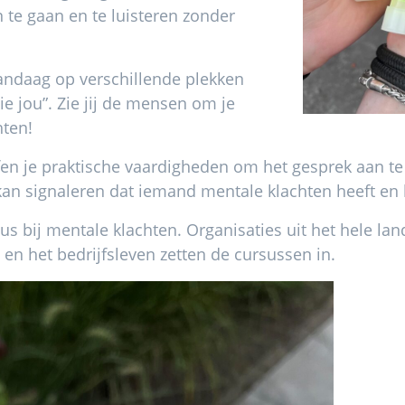
te gaan en te luisteren zonder
andaag op verschillende plekken
zie jou”. Zie jij de mensen om je
hten!
en je praktische vaardigheden om het gesprek aan te 
kan signaleren dat iemand mentale klachten heeft en h
us bij mentale klachten. Organisaties uit het hele la
e en het bedrijfsleven zetten de cursussen in.