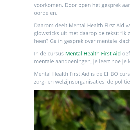
voorkomen. Door open het gesprek aan 
oordelen.
Daarom deelt Mental Health First Aid v
glowsticks uit met daarop de tekst: “Ik 
heen? Ga in gesprek over mentale klac
In de cursus
Mental Health First Aid
oef
mentale aandoeningen, je leert hoe je 
Mental Health First Aid is de EHBO curs
zorg- en welzijnsorganisaties, de politi