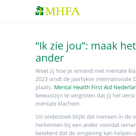
Spring
Door
Spring
naar
naar
naar
MHFA
de
de
de
hoofdnavigatie
hoofd
voettekst
inhoud
“Ik zie jou”: maak he
ander
Weet jij hoe je iemand met mentale kl
2023 vindt de jaarlijkse international
plaats.
Mental Health First Aid Nederla
bewustzijn te vergroten dat jij het ve
mentale klachten.
Uit onderzoek blijkt dat mensen in de 
herkennen bij een ander voordat iemand
betekent dat de omgeving kan helpen o