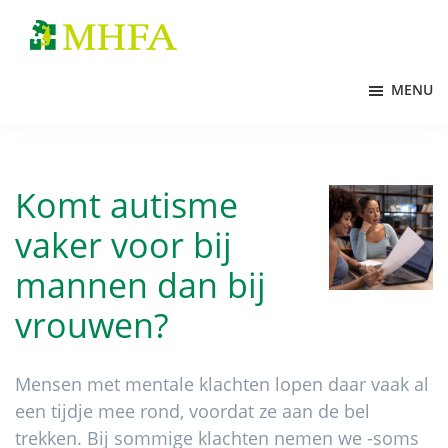
Door
Spring
naar
naar
MHFA
de
de
MENU
hoofd
voettekst
inhoud
Komt autisme
vaker voor bij
mannen dan bij
vrouwen?
Mensen met mentale klachten lopen daar vaak al
een tijdje mee rond, voordat ze aan de bel
trekken. Bij sommige klachten nemen we -soms