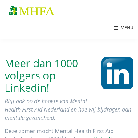
Door
Spring
naar
naar
MHFA
de
de
MENU
hoofd
voettekst
inhoud
Meer dan 1000
volgers op
Linkedin!
Blijf ook op de hoogte van Mental
Health First Aid Nederland en hoe wij bijdragen aan
mentale gezondheid.
Deze zomer mocht Mental Health First Aid
ste