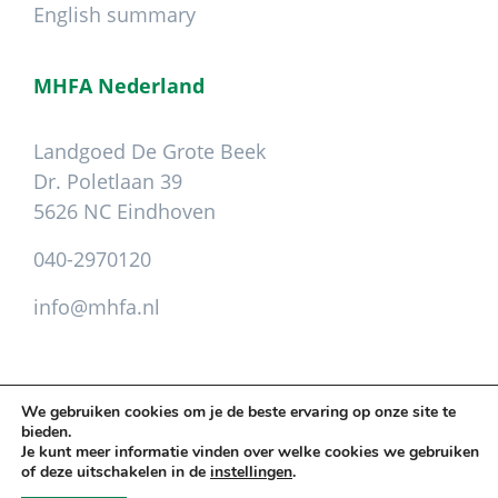
English summary
MHFA Nederland
Landgoed De Grote Beek
Dr. Poletlaan 39
5626 NC Eindhoven
040-2970120
info@mhfa.nl
We gebruiken cookies om je de beste ervaring op onze site te
bieden.
Copyright © 2026 Mental Health First Aid ·
Je kunt meer informatie vinden over welke cookies we gebruiken
Leveringsvoorwaarden
.
Privacy
.
Colofon
of deze uitschakelen in de
instellingen
.
Cookie instellingen aanpassen