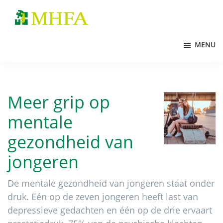
Door
Spring
naar
naar
MHFA
de
de
MENU
hoofd
voettekst
inhoud
Meer grip op
mentale
gezondheid van
jongeren
De mentale gezondheid van jongeren staat onder
druk. Eén op de zeven jongeren heeft last van
depressieve gedachten en één op de drie ervaart