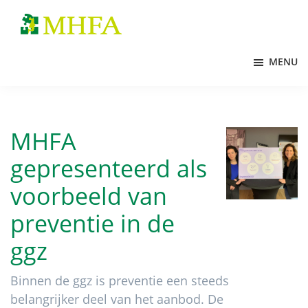
Door
Spring
naar
naar
MHFA
de
de
MENU
hoofd
voettekst
inhoud
MHFA
gepresenteerd als
voorbeeld van
preventie in de
ggz
Binnen de ggz is preventie een steeds
belangrijker deel van het aanbod. De