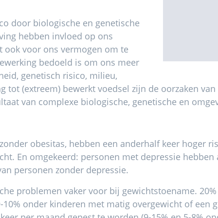
co door biologische en genetische
eving hebben invloed op ons
dt ook voor ons vermogen om te
bewerking bedoeld is om ons meer
eid, genetisch risico, milieu,
 tot (extreem) bewerkt voedsel zijn de oorzaken van o
ultaat van complexe biologische, genetische en omge
zonder obesitas, hebben een anderhalf keer hoger ri
ht. En omgekeerd: personen met depressie hebben an
 van personen zonder depressie.
sche problemen vaker voor bij gewichtstoename. 20% 
(9-10% onder kinderen met matig overgewicht of een 
 keer per maand gepest te worden (9-15% en 5-8% on