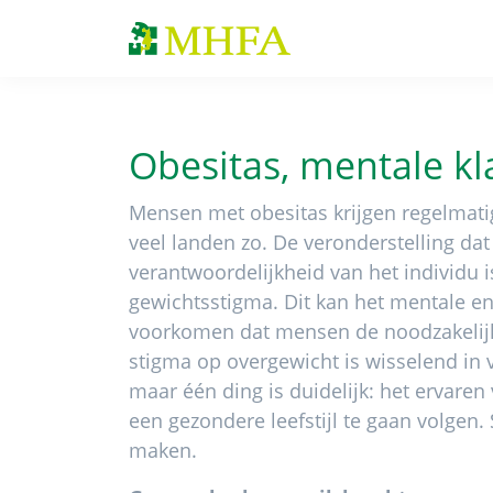
Spring
Door
Spring
naar
naar
naar
MHFA
de
de
de
hoofdnavigatie
hoofd
voettekst
inhoud
Obesitas, mentale kl
Mensen met obesitas krijgen regelmatig
veel landen zo. De veronderstelling dat
verantwoordelijkheid van het individu i
gewichtsstigma. Dit kan het mentale en
voorkomen dat mensen de noodzakelijk
stigma op overgewicht is wisselend in 
maar één ding is duidelijk: het ervare
een gezondere leefstijl te gaan volgen. 
maken.