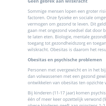
Geen gebrek aan wilskracht
Sommige mensen lopen een groter risi
factoren. Onze fysieke en sociale omg
vermogen om gezond te leven. Dit gel
gaan met ongezond voedsel dat door 
te laten eten. Biologie, mentale gezondh
toegang tot gezondheidszorg en toegang
wilskracht. Obesitas is daarom het res
Obesitas en psychische problemen
Personen met overgewicht en in het bij
dan volwassenen met een gezond gewic
ontwikkelen van obesitas ten opzichte
Bij kinderen (11-17 jaar) komen psychi
één of meer keer opzettelijk verwond 
obese kinderen geeft aan minstens 1-2