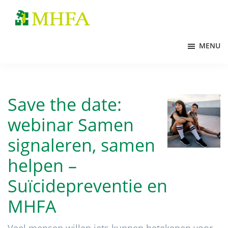
Door
Spring
naar
naar
MHFA
de
de
MENU
hoofd
voettekst
inhoud
Save the date:
webinar Samen
signaleren, samen
helpen –
Suïcidepreventie en
MHFA