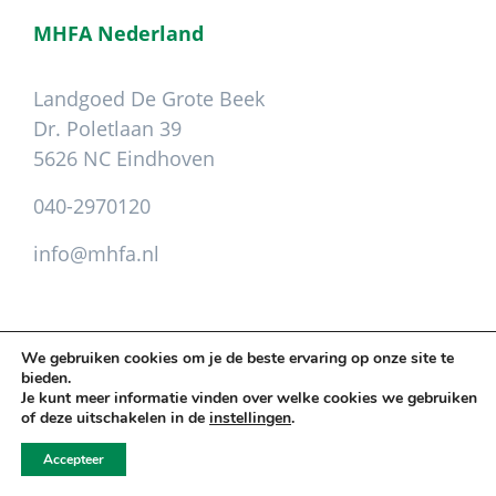
MHFA Nederland
Landgoed De Grote Beek
Dr. Poletlaan 39
5626 NC Eindhoven
040-2970120
info@mhfa.nl
We gebruiken cookies om je de beste ervaring op onze site te
bieden.
Copyright © 2026 Mental Health First Aid ·
Je kunt meer informatie vinden over welke cookies we gebruiken
Leveringsvoorwaarden
.
Privacy
.
Colofon
of deze uitschakelen in de
instellingen
.
Cookie instellingen aanpassen
Accepteer