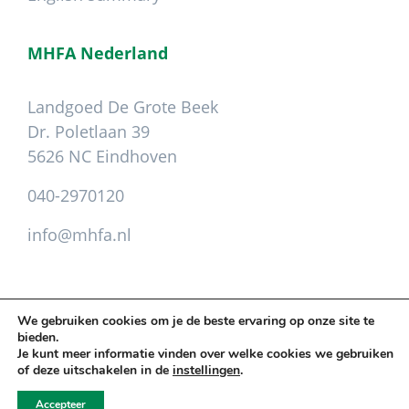
MHFA Nederland
Landgoed De Grote Beek
Dr. Poletlaan 39
5626 NC Eindhoven
040-2970120
info@mhfa.nl
We gebruiken cookies om je de beste ervaring op onze site te
bieden.
Copyright © 2026 Mental Health First Aid ·
Je kunt meer informatie vinden over welke cookies we gebruiken
Leveringsvoorwaarden
.
Privacy
.
Colofon
of deze uitschakelen in de
instellingen
.
Cookie instellingen aanpassen
Accepteer