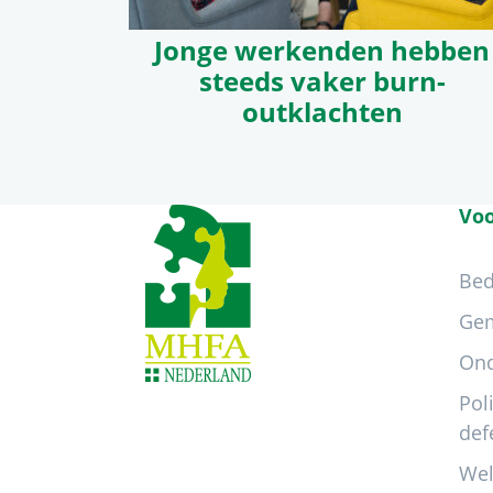
Jonge werkenden hebben
steeds vaker burn-
outklachten
Footer
Voo
Bed
Ge
Ond
Pol
def
Wel