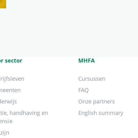
r sector
MHFA
rijfsleven
Cursussen
meenten
FAQ
erwijs
Onze partners
itie, handhaving en
English summary
ensie
zijn