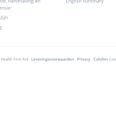
itie, handhaving en
English summary
ensie
zijn
g
Health First Aid ·
Leveringsvoorwaarden
.
Privacy
.
Colofon
Coo