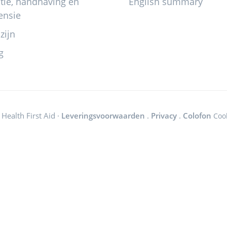
itie, handhaving en
English summary
ensie
zijn
g
Health First Aid ·
Leveringsvoorwaarden
.
Privacy
.
Colofon
Coo