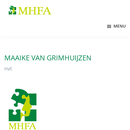
Door
Spring
naar
naar
MHFA
de
de
MENU
hoofd
voettekst
inhoud
MAAIKE VAN GRIMHUIJZEN
nvt
Footer