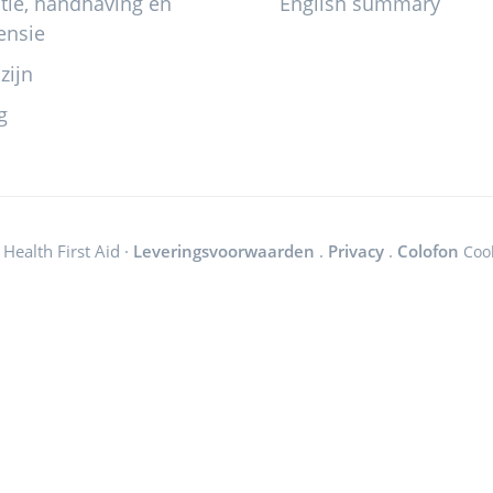
itie, handhaving en
English summary
ensie
zijn
g
Health First Aid ·
Leveringsvoorwaarden
.
Privacy
.
Colofon
Coo