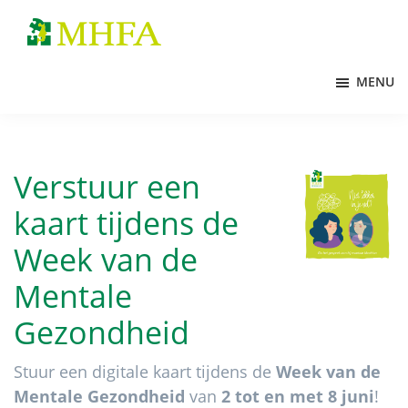
Door
Spring
naar
naar
MHFA
de
de
MENU
hoofd
voettekst
inhoud
Verstuur een
kaart tijdens de
Week van de
Mentale
Gezondheid
Stuur een digitale kaart tijdens de
Week van de
Mentale Gezondheid
van
2 tot en met 8 juni
!