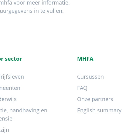
-mhfa voor meer informatie.
uurgegevens in te vullen.
r sector
MHFA
rijfsleven
Cursussen
meenten
FAQ
erwijs
Onze partners
itie, handhaving en
English summary
ensie
zijn