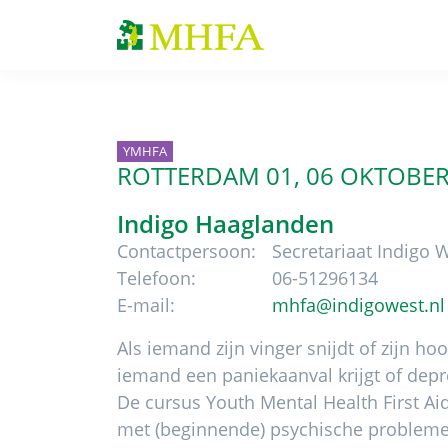
Spring
Door
Spring
Spring
naar
naar
naar
naar
MHFA
de
de
de
de
hoofdnavigatie
hoofd
eerste
voettekst
inhoud
sidebar
YMHFA
ROTTERDAM 01, 06
OKTOBE
Indigo Haaglanden
Contactpersoon:
Secretariaat Indigo 
Telefoon:
06-51296134
E-mail:
mhfa@indigowest.nl
Als iemand zijn vinger snijdt of zijn ho
iemand een paniekaanval krijgt of dep
De cursus Youth Mental Health First Ai
met (beginnende) psychische problemen.