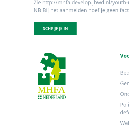
Zie http://mhfa.develop.jbwd.nl/youth
NB Bij het aanmelden hoef je geen fact
SCHRIJF JE IN
Footer
Voo
Bed
Ge
Ond
Pol
def
Wel