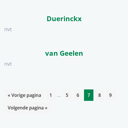
Duerinckx
nvt
van Geelen
nvt
Interim
…
Ga
Pagina
Pagina
Pagina
Pagina
Pagina
Pagina
«
Vorige pagina
1
5
6
7
8
9
pagina's
naar
Ga
Volgende pagina »
zijn
naar
weggelaten