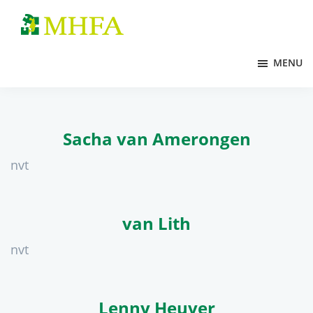
Door
Spring
naar
naar
MHFA
de
de
MENU
hoofd
voettekst
inhoud
Sacha van Amerongen
nvt
van Lith
nvt
Lenny Heuver