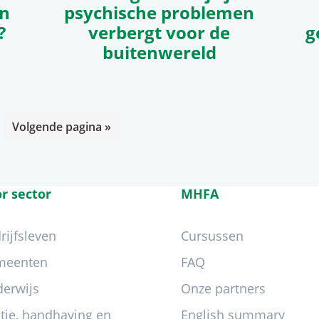
in
psychische problemen
?
verbergt voor de
g
buitenwereld
gina
Ga
Volgende pagina »
naar
r sector
MHFA
rijfsleven
Cursussen
meenten
FAQ
erwijs
Onze partners
itie, handhaving en
English summary