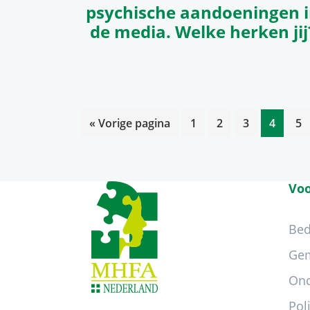
psychische aandoeningen 
de media. Welke herken jij
Ga
Pagina
Pagina
Pagina
Pagina
Pa
«
Vorige pagina
1
2
3
4
5
naar
Footer
Voo
Bed
Ge
Ond
Pol