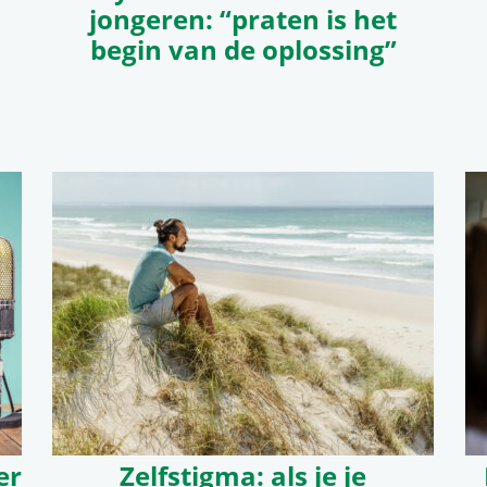
jongeren: “praten is het
begin van de oplossing”
er
Zelfstigma: als je je