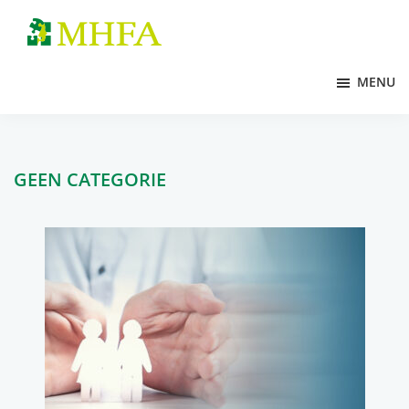
Door
Spring
naar
naar
MHFA
de
de
MENU
hoofd
voettekst
inhoud
GEEN CATEGORIE