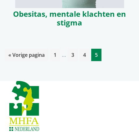
Obesitas, mentale klachten en
stigma
Interim
…
Ga
Pagina
Pagina
Pagina
Pagina
«
Vorige pagina
1
3
4
5
pagina's
naar
zijn
weggelaten
Footer